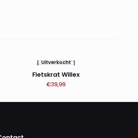
Uitverkocht
Fietskrat Willex
€
39,99
Contact