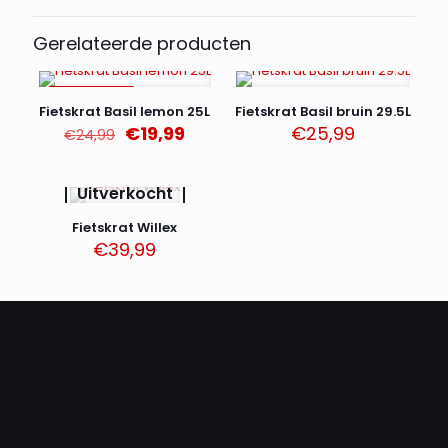
Gerelateerde producten
AANBIEDING
Fietskrat Basil lemon 25L
Fietskrat Basil bruin 29.5L
Oorspronkelijke
Huidige
€
19,99
€
25,99
€
24,99
prijs
prijs
was:
is:
€24,99.
€19,99.
Uitverkocht
Fietskrat Willex
€
39,99