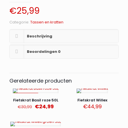
€
25,99
Categorie:
Tassen en kratten
Beschrijving
Beoordelingen
0
Gerelateerde producten
AANBIEDING
Fietskrat Basil roze 50L
Fietskrat Willex
Oorspronkelijke
Huidige
€
24,99
€
44,99
€
30,99
prijs
prijs
was:
is:
€30,99.
€24,99.