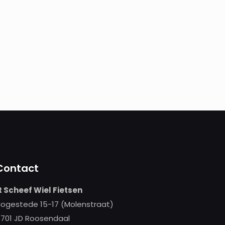
Contact
t Scheef Wiel Fietsen
ogestede 15-17 (Molenstraat)
701 JD Roosendaal