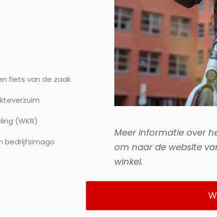
o
n fiets van de zaak
ekteverzuim
eling (WKR)
Meer informatie over h
n bedrijfsimago
om naar de website va
winkel.
W