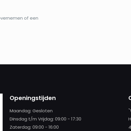
 overnemen of een
Openingstijden
Maandag: Gesloten
`
Dinsdag t/m Vrijdag: 09:00 - 17:30
H
Zaterdag: 09:00 - 16:00
4