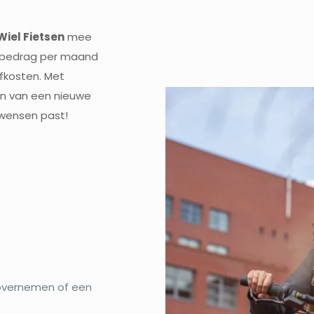
Wiel Fietsen
mee
g bedrag per maand
fkosten. Met
ten van een nieuwe
en wensen past!
 overnemen of een