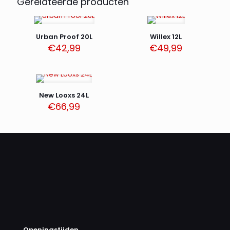
Gerelateerde producten
Urban Proof 20L
Willex 12L
€
42,99
€
49,99
New Looxs 24L
€
66,99
Openingstijden