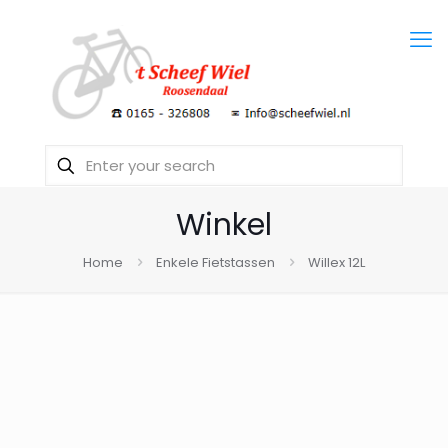
Winkel
Home
Enkele Fietstassen
Willex 12L