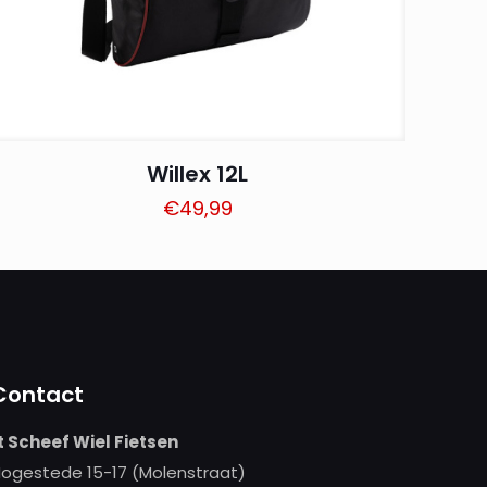
Willex 12L
€
49,99
Contact
t Scheef Wiel Fietsen
ogestede 15-17 (Molenstraat)