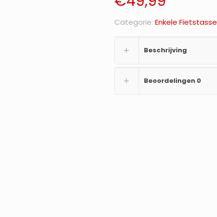
€
49,99
Categorie:
Enkele Fietstass
Beschrijving
Beoordelingen
0