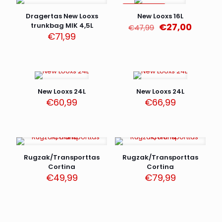
AANBIEDING
Dragertas New Looxs
New Looxs 16L
Oorspronkelij
Huidig
trunkbag MIK 4,5L
€
27,00
€
47,99
prijs
prijs
€
71,99
was:
is:
€47,99.
€27,00
New Looxs 24L
New Looxs 24L
€
60,99
€
66,99
Rugzak/Transporttas
Rugzak/Transporttas
Cortina
Cortina
€
49,99
€
79,99