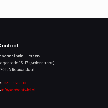
prijs
prijs
was:
is:
€139,99.
€100,00.
Contact
t Scheef Wiel Fietsen
ogestede 15-17 (Molenstraat)
701 JD Roosendaal
0165 - 326808
Info@scheefwiel.nl