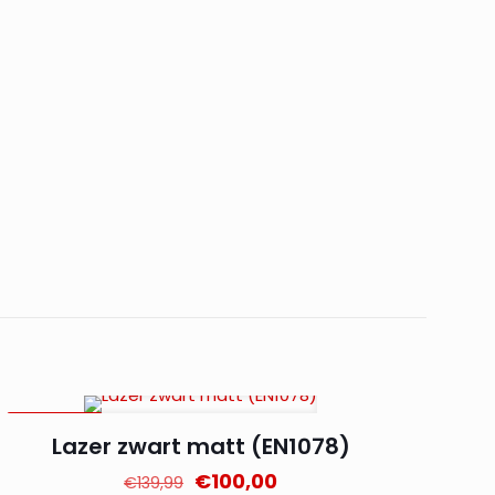
AANBIEDING
Lazer zwart matt (EN1078)
Oorspronkelijke
Huidige
€
100,00
€
139,99