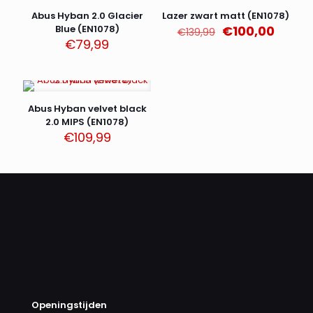
AANBIEDING
Abus Hyban 2.0 Glacier
Lazer zwart matt (EN1078)
Oorspronkelijk
Huidi
Blue (EN1078)
€
100,00
€
139,99
prijs
prijs
€
79,99
was:
is:
€139,99.
€100,0
Abus Hyban velvet black
2.0 MIPS (EN1078)
€
109,99
Openingstijden