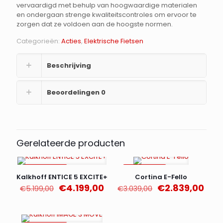
€3.299,00.
€2.999,0
vervaardigd met behulp van hoogwaardige materialen
en ondergaan strenge kwaliteitscontroles om ervoor te
zorgen dat ze voldoen aan de hoogste normen.
Categorieën:
Acties
,
Elektrische Fietsen
Beschrijving
Beoordelingen
0
Gerelateerde producten
AANBIEDING
AANBIEDING
Kalkhoff ENTICE 5 EXCITE+
Cortina E-Fello
Oorspronkelijke
Huidige
Oorspronkelijk
Huid
€
4.199,00
€
2.839,00
€
5.199,00
€
3.039,00
prijs
prijs
prijs
prijs
was:
is:
was:
is:
€5.199,00.
€4.199,00.
€3.039,00.
€2.8