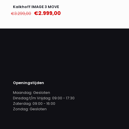
AANBIEDING
Kalkhoff IMAGE 3 MOVE
Oorspronkelijke
Huidige
€
2.999,00
€
3.299,00
prijs
prijs
was:
is:
€3.299,00.
€2.999,00.
Openingstijden
Maandag: Gesloten
Dinsdag t/m Vrijdag: 09:00 - 17:30
Zaterdag: 09:00 - 16:00
Zondag: Gesloten