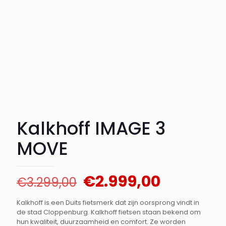
Kalkhoff IMAGE 3
MOVE
Oorspronkelijke
Huidige
€
2.999,00
€
3.299,00
prijs
prijs
Kalkhoff is een Duits fietsmerk dat zijn oorsprong vindt in
was:
is:
de stad Cloppenburg. Kalkhoff fietsen staan bekend om
hun kwaliteit, duurzaamheid en comfort. Ze worden