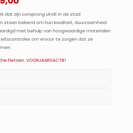
ronkelijke
Huidige
99,00
prijs
rk dat zijn oorsprong vindt in de stad
is:
en staan bekend om hun kwaliteit, duurzaamheid
9,00.
€4.199,00.
aardigd met behulp van hoogwaardige materialen
eitscontroles om ervoor te zorgen dat ze
rmen.
sche Fietsen
,
VOORJAARSACTIE!