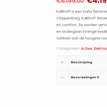
Oorsp
€
4.1
€
5.199,00
prijs
Kalkhoff is een Duits fietsme
was:
Cloppenburg. Kalkhoff fiets
€5.19
en comfort. Ze worden verv
en ondergaan strenge kwalit
voldoen aan de hoogste no
Categorieën:
Acties
,
Elektri
Beschrijving
Beoordelingen
0