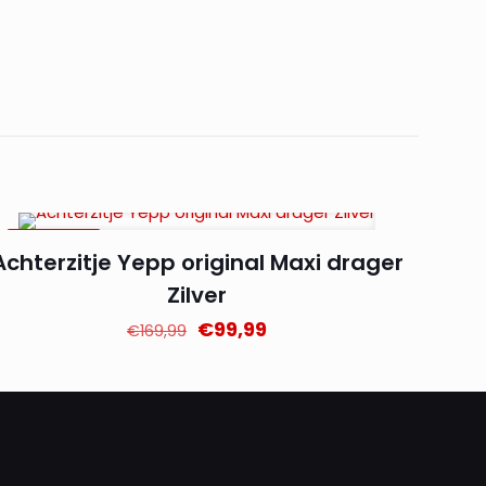
AANBIEDING
Achterzitje Yepp original Maxi drager
Zilver
Oorspronkelijke
Huidige
€
99,99
€
169,99
prijs
prijs
was:
is:
€169,99.
€99,99.