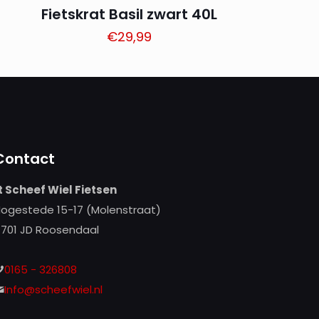
Fietskrat Basil zwart 40L
€
29,99
Contact
t Scheef Wiel Fietsen
ogestede 15-17 (Molenstraat)
701 JD Roosendaal
0165 - 326808
Info@scheefwiel.nl