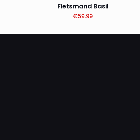
Fietsmand Basil
€
59,99