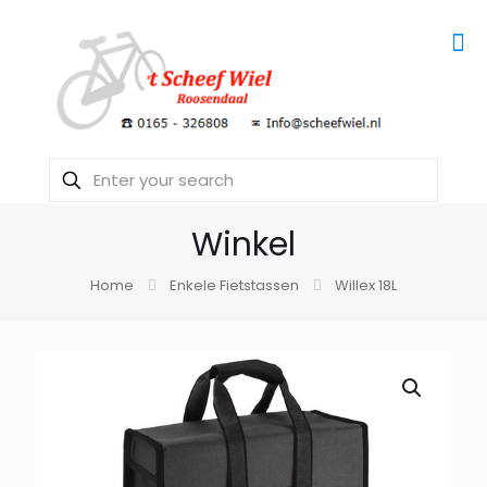
Winkel
Home
Enkele Fietstassen
Willex 18L