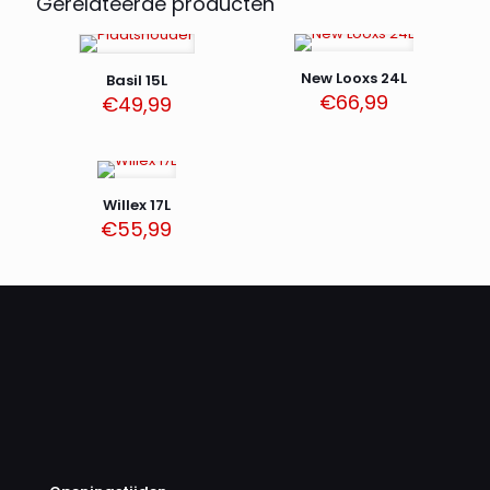
Gerelateerde producten
New Looxs 24L
Basil 15L
€
66,99
€
49,99
Willex 17L
€
55,99