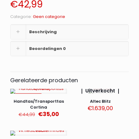
€
42,99
Categorie:
Geen categorie
Beschrijving
Beoordelingen
0
Gerelateerde producten
Uitverkocht
AANBIEDING
Handtas/Transporttas
Altec Blitz
Cortina
€
1.639,00
Oorspronkelijke
Huidige
€
35,00
€
44,99
prijs
prijs
was:
is:
€44,99.
€35,00.