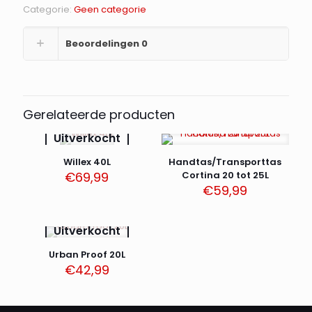
prijs
prijs
Categorie:
Geen categorie
was:
is:
€44,99.
€35,00.
Beoordelingen
0
Gerelateerde producten
Uitverkocht
Willex 40L
Handtas/Transporttas
€
69,99
Cortina 20 tot 25L
€
59,99
Uitverkocht
Urban Proof 20L
€
42,99