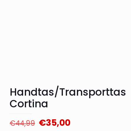
Handtas/Transporttas
Cortina
Oorspronkelijke
Huidige
€
35,00
€
44,99