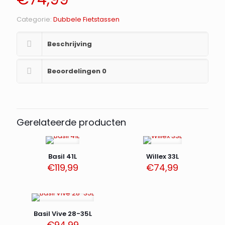
Categorie:
Dubbele Fietstassen
Beschrijving
Beoordelingen
0
Gerelateerde producten
Basil 41L
Willex 33L
€
119,99
€
74,99
Basil Vive 28-35L
€
94,99