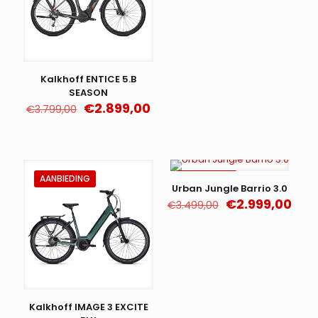
prijs
prijs
was:
is:
€3.599,00.
€3.2
Kalkhoff ENTICE 5.B
SEASON
Oorspronkelijke
Huidige
€
2.899,00
€
3.799,00
prijs
prijs
was:
is:
€3.799,00.
€2.899,00.
AANBIEDING
AANBIEDING
Urban Jungle Barrio 3.0
Oorspronkelijk
Huid
€
2.999,00
€
3.499,00
prijs
prijs
was:
is:
€3.499,00.
€2.9
Kalkhoff IMAGE 3 EXCITE