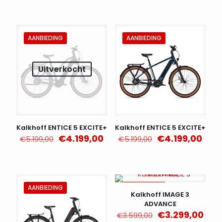
was:
is:
€5.999,00.
€4.
AANBIEDING
AANBIEDING
Uitverkocht
Kalkhoff ENTICE 5 EXCITE+
Kalkhoff ENTICE 5 EXCITE+
Oorspronkelijke
Huidige
Oorspronkelijk
Huid
€
4.199,00
€
4.199,00
€
5.199,00
€
5.199,00
prijs
prijs
prijs
prijs
was:
is:
was:
is:
€5.199,00.
€4.199,00.
€5.199,00.
€4.1
AANBIEDING
AANBIEDING
Kalkhoff IMAGE 3
ADVANCE
Oorspronkelijk
Huid
€
3.299,00
€
3.599,00