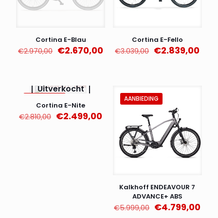
Cortina E-Blau
Cortina E-Fello
Oorspronkelijke
Huidige
Oorspronkelijk
Huid
€
2.670,00
€
2.839,00
€
2.970,00
€
3.039,00
prijs
prijs
prijs
prijs
was:
is:
was:
is:
€2.970,00.
€2.670,00.
€3.039,00.
€2.8
Uitverkocht
AANBIEDING
AANBIEDING
Cortina E-Nite
Oorspronkelijke
Huidige
€
2.499,00
€
2.810,00
prijs
prijs
was:
is:
€2.810,00.
€2.499,00.
Kalkhoff ENDEAVOUR 7
ADVANCE+ ABS
Oorspronkelijk
Hui
€
4.799,00
€
5.999,00
prijs
prij