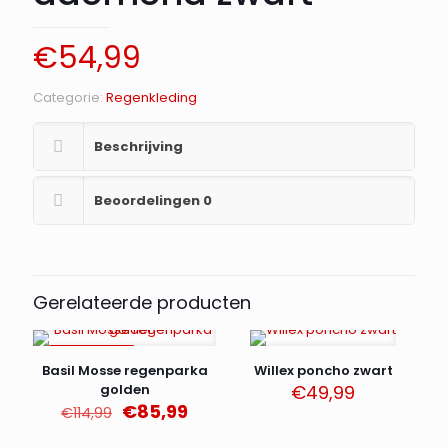
€
54,99
Categorie:
Regenkleding
Beschrijving
Beoordelingen
0
Gerelateerde producten
AANBIEDING
Basil Mosse regenparka
Willex poncho zwart
golden
€
49,99
Oorspronkelijke
Huidige
€
85,99
€
114,99
prijs
prijs