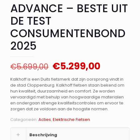
ADVANCE – BESTE UIT
DE TEST
CONSUMENTENBOND
2025
Oorspronkelijke
Huidige
€
5.299,00
€
5.699,00
prijs
prijs
Kalkhoff is een Duits fietsmerk dat zijn oorsprong vindt in
was:
is:
de stad Cloppenburg. Kalkhoff fietsen staan bekend om
€5.699,00.
€5.299,0
hun kwaliteit, duurzaamheid en comfort. Ze worden
vervaardigd met behulp van hoogwaardige materialen
en ondergaan strenge kwaliteitscontroles om ervoor te
zorgen dat ze voldoen aan de hoogste normen.
Categorieën:
Acties
,
Elektrische Fietsen
Beschrijving