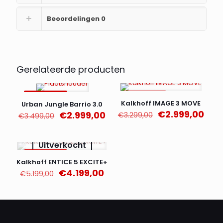
Beoordelingen
0
Gerelateerde producten
AANBIEDING
AANBIEDING
Kalkhoff IMAGE 3 MOVE
Urban Jungle Barrio 3.0
Oorspronkelijk
Huid
€
2.999,00
Oorspronkelijke
Huidige
€
2.999,00
€
3.299,00
€
3.499,00
prijs
prijs
prijs
prijs
was:
is:
was:
is:
€3.299,00.
€2.9
€3.499,00.
€2.999,00.
Uitverkocht
AANBIEDING
Kalkhoff ENTICE 5 EXCITE+
Oorspronkelijke
Huidige
€
4.199,00
€
5.199,00
prijs
prijs
was:
is:
€5.199,00.
€4.199,00.