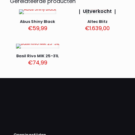
Gerelateerde producten
Uitverkocht
Abus Shiny Black
Altec Blitz
€
59,99
€
1.639,00
Basil Rivo MIK 25-31L
€
74,99
Openingstijden