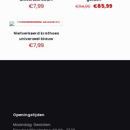
Oorspronkelijk
Huidig
€
7,99
€
85,99
€
114,99
prijs
prijs
was:
is:
€114,99.
€85,99
Nietverkeerd krathoes
universeel blauw
€
7,99
Openingstijden
Maandag: Gesloten