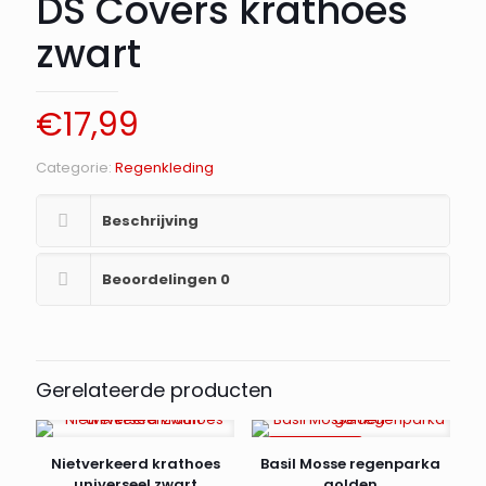
DS Covers krathoes
zwart
€
17,99
Categorie:
Regenkleding
Beschrijving
Beoordelingen
0
Gerelateerde producten
AANBIEDING
Nietverkeerd krathoes
Basil Mosse regenparka
universeel zwart
golden