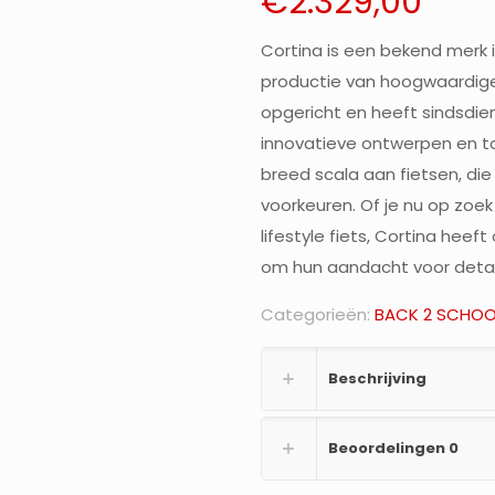
€
2.329,00
Cortina is een bekend merk i
productie van hoogwaardige e
opgericht en heeft sindsdi
innovatieve ontwerpen en t
breed scala aan fietsen, di
voorkeuren. Of je nu op zoek
lifestyle fiets, Cortina heef
om hun aandacht voor detail,
Categorieën:
BACK 2 SCHOO
Beschrijving
Beoordelingen
0