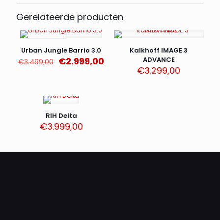
Gerelateerde producten
AANBIEDING
Urban Jungle Barrio 3.0
Kalkhoff IMAGE 3
Oorspronkelijke
Huidige
€
2.999,00
ADVANCE
€
3.499,00
prijs
prijs
€
3.299,00
was:
is:
€3.499,00.
€2.999,00.
RIH Delta
€
3.999,00