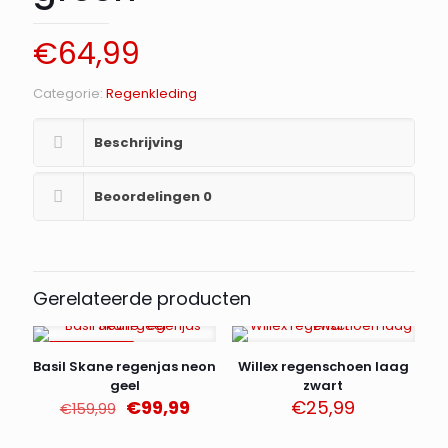
€
64,99
Categorie:
Regenkleding
Beschrijving
Beoordelingen
0
Gerelateerde producten
AANBIEDING
Basil Skane regenjas neon
Willex regenschoen laag
geel
zwart
Oorspronkelijke
Huidige
€
99,99
€
25,99
€
159,99
prijs
prijs
was:
is: