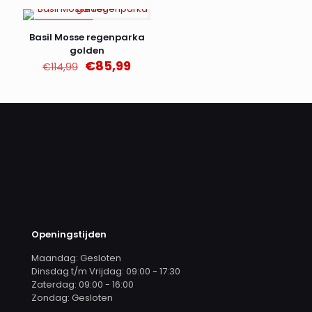
€159,99.
€99,99.
AANBIEDING
Basil Mosse regenparka
golden
Oorspronkelijke
Huidige
€
85,99
€
114,99
prijs
prijs
was:
is:
€114,99.
€85,99.
Openingstijden
Maandag: Gesloten
Dinsdag t/m Vrijdag: 09:00 - 17:30
Zaterdag: 09:00 - 16:00
Zondag: Gesloten